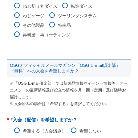
ねじ切り丸ダイス
転造ダイス
ねじゲージ
ツーリングシステム
その他製品
特殊品
再研磨・再コーティング
OSGオフィシャルメールマガジン「OSG E-mail倶楽部」
（無料）への入会を希望しますか？
※「OSG E-mail倶楽部」では新製品情報やイベント情報等、オー
エスジーの最新情報及び役立つ情報を月一回（定期）及び随時お
届けします。
※入会済みの場合は「希望する」を選択してください。
*
*入会（配信）を希望しますか？
希望する（入会済み）
希望しない