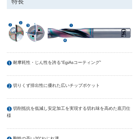
特長
耐摩耗性・じん性を誇る“EgiAsコーティング”
切りくず排出性に優れた広いチップポケット
切削抵抗を低減し安定加工を実現する切れ味を高めた底刃仕
様
剛性の高い20°ねじれ溝