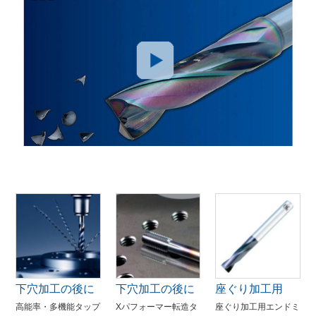
下穴加工の後に
下穴加工の後に
座ぐり加工用
高能率・多機能タップ
Xパフォーマー転造タ
座ぐり加工用エンドミ