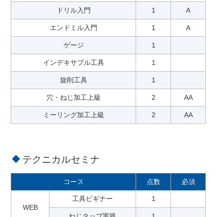
ドリル入門
1
A
エンドミル入門
1
A
ゲージ
1
インデキサブル工具
1
旋削工具
1
穴・ねじ加工上級
2
AA
ミーリング加工上級
2
AA
テクニカルセミナ
コース
点数
必須
工具ビギナー
1
WEB
ねじタップ実践
1