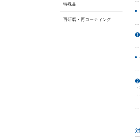
開閉ボ
特殊品
タン
再研磨・再コーティング
・
・