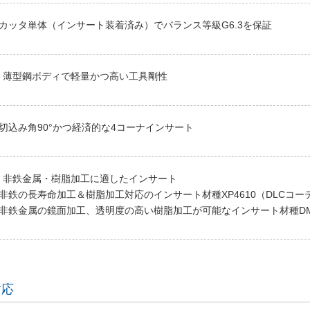
カッタ単体（インサート装着済み）でバランス等級G6.3を保証
薄型鋼ボディで軽量かつ高い工具剛性
切込み角90°かつ経済的な4コーナインサート
非鉄金属・樹脂加工に適したインサート
非鉄の長寿命加工＆樹脂加工対応のインサート材種XP4610（DLCコー
非鉄金属の鏡面加工、透明度の高い樹脂加工が可能なインサート材種DM
対応