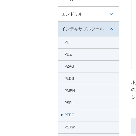
タン
開閉ボ
エンドミル
タン
開閉ボ
インデキサブルツール
タン
開閉ボ
PD
タン
PDZ
PZAG
PLDS
小
の
PMEN
し
PSFL
PFDC
PSTW