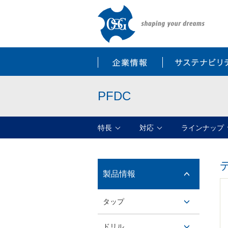
企業情報
PFDC
特長
対応
ラインナップ
製品情報
開閉ボ
タップ
タン
開閉ボ
ドリル