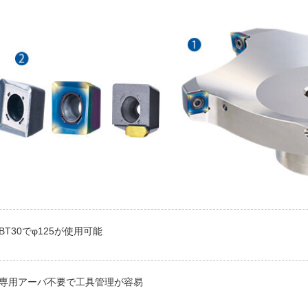
BT30でφ125が使用可能
専用アーバ不要で工具管理が容易