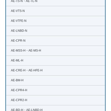
AE-TS-N・AE-TL-N
AE-VTS-N
AE-VTFE-N
AE-LNBD-N
AE-CPR-N
AE-MSS-H・AE-MS-H
AE-ML-H
AE-CRE-H・AE-HFE-H
AE-BM-H
AE-CPR4-H
AE-CPR2-H
AE-BD-H・AE-LNBD-H