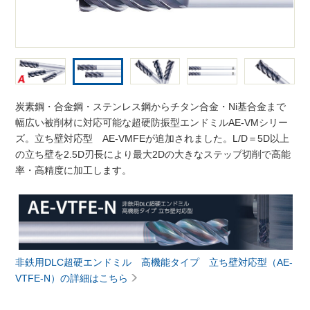
炭素鋼・合金鋼・ステンレス鋼からチタン合金・Ni基合金まで
幅広い被削材に対応可能な超硬防振型エンドミルAE-VMシリー
ズ。立ち壁対応型 AE-VMFEが追加されました。L/D＝5D以上
の立ち壁を2.5D刃長により最大2Dの大きなステップ切削で高能
率・高精度に加工します。
非鉄用DLC超硬エンドミル 高機能タイプ 立ち壁対応型（AE-
VTFE-N）の詳細はこちら