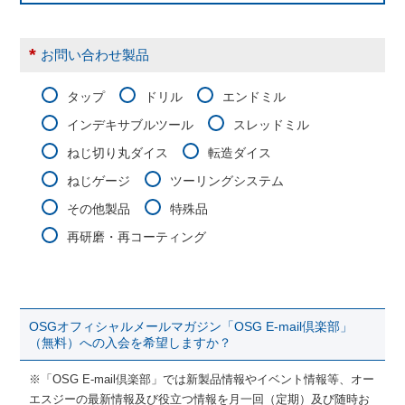
*
お問い合わせ製品
タップ
ドリル
エンドミル
インデキサブルツール
スレッドミル
ねじ切り丸ダイス
転造ダイス
ねじゲージ
ツーリングシステム
その他製品
特殊品
再研磨・再コーティング
OSGオフィシャルメールマガジン「OSG E-mail倶楽部」
（無料）への入会を希望しますか？
※「OSG E-mail倶楽部」では新製品情報やイベント情報等、オー
エスジーの最新情報及び役立つ情報を月一回（定期）及び随時お