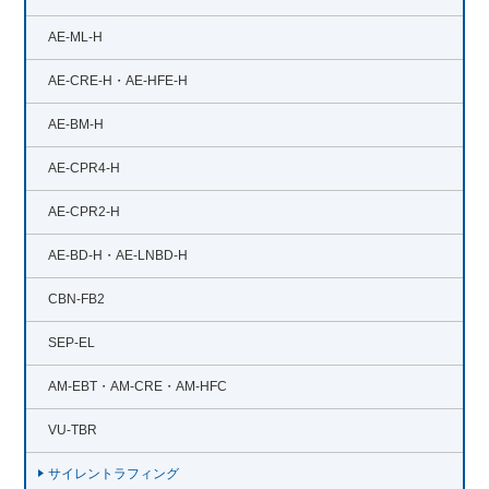
AE-ML-H
AE-CRE-H・AE-HFE-H
AE-BM-H
AE-CPR4-H
AE-CPR2-H
AE-BD-H・AE-LNBD-H
CBN-FB2
SEP-EL
AM-EBT・AM-CRE・AM-HFC
VU-TBR
サイレントラフィング