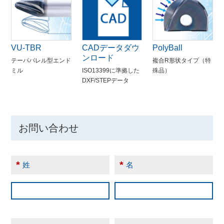
VU-TBR
CADデータダウ
PolyBall
ンロード
テーパバレル型エンド
複合R形状タイプ（特
ミル
ISO13399に準拠した
殊品）
DXF/STEPデータ
お問い合わせ
*
*
姓
名