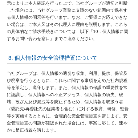
示によりご本人確認を行った上で、当社グループが適切と判断
した場合には、当社グループ業務に支障のない範囲内で保有す
る個人情報の開示等を行います。なお、ご要望にお応えできな
い場合は、ご本人又はその代理人に理由を説明します。これら
の具体的なご請求手続きについては、以下「10．個人情報に関
するお問い合わせ窓口」までご連絡ください。
8. 個人情報の安全管理措置について
当社グループは、個人情報の適切な収集、利用、提供、保管及
び廃棄を行うとともに、これらに関する事項を定めた社内規程
等を策定し、遵守します。また、個人情報の保護の重要性を常
に認識し、個人情報への不正アクセス、個人情報の紛失、破
壊、改ざん及び漏洩等を防止するため、個人情報を取扱う者
（委託先/再委託先の従業者も含む）に対する教育、研修、監督
等を実施するとともに、合理的な安全管理措置を講じます。安
全管理措置の問題が確認された場合には、事案に応じて、速や
かに是正措置を講じます。