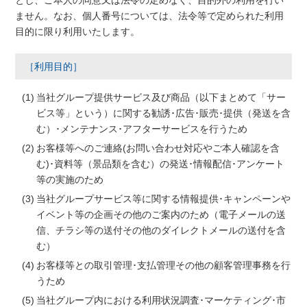
とし、ご本人の同意又は法令の定めなく、目的外の利用を行い
ません。なお、個人番号については、法令等で定められた利用
目的に限り利用いたします。
［利用目的］
当社グループ提供サービス及び商品（以下まとめて「サー
ビス等」という）に関する勧誘･広告･販売･提供（発送を含
む）･メンテナンス･アフターサービスを行うため
お客様等へのご連絡(お問い合わせ対応やご本人確認を含
む)･資料等（景品類を含む）の発送･情報配信･アンケート
等の実施のため
当社グループサービス等に関する情報提供･キャンペーンや
イベント等の企画その他のご案内のため（電子メールの送
信、チラシ等の送付その他のダイレクトメールの送付を含
む）
お客様等との取引管理･支払管理その他の顧客管理事務を行
うため
当社グループ内における利用状況調査･マーケティング･市