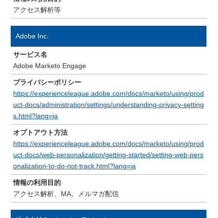
アクセス解析等
Adobe Inc.
サービス名
Adobe Marketo Engage
プライバシーポリシー
https://experienceleague.adobe.com/docs/marketo/using/prod
uct-docs/administration/settings/understanding-privacy-setting
s.html?lang=ja
オプトアウト方法
https://experienceleague.adobe.com/docs/marketo/using/prod
uct-docs/web-personalization/getting-started/setting-web-pers
onalization-to-do-not-track.html?lang=ja
情報の利用目的
アクセス解析、MA、メルマガ配信