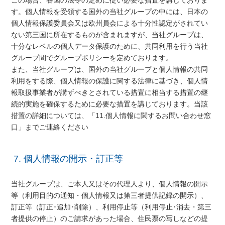
この場合、各国の法令の定めに従い必要な措置を講じておりま
す。個人情報を受領する国外の当社グループの中には、日本の
個人情報保護委員会又は欧州員会による十分性認定がされてい
ない第三国に所在するものが含まれますが、当社グループは、
十分なレベルの個人データ保護のために、共同利用を行う当社
グループ間でグループポリシーを定めております。
また、当社グループは、国外の当社グループと個人情報の共同
利用をする際、個人情報の保護に関する法律に基づき、個人情
報取扱事業者が講ずべきとされている措置に相当する措置の継
続的実施を確保するために必要な措置を講じております。当該
措置の詳細については、「11.個人情報に関するお問い合わせ窓
口」までご連絡ください
7. 個人情報の開示・訂正等
当社グループは、ご本人又はその代理人より、個人情報の開示
等（利用目的の通知・個人情報又は第三者提供記録の開示）、
訂正等（訂正･追加･削除）、利用停止等（利用停止･消去・第三
者提供の停止）のご請求があった場合、住民票の写しなどの提