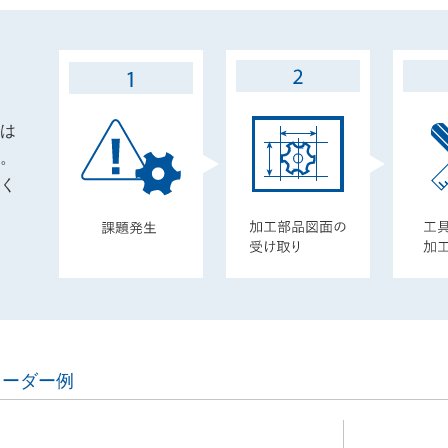
は
。
く
オーダー例