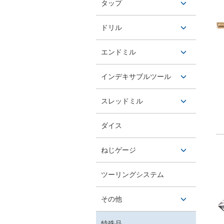
タップ
タン
開閉ボ
ドリル
タン
開閉ボ
エンドミル
タン
開閉ボ
インデキサブルツール
タン
開閉ボ
スレッドミル
タン
開閉ボ
ダイス
タン
ねじゲージ
開閉ボ
ツーリングシステム
タン
その他
開閉ボ
特殊品