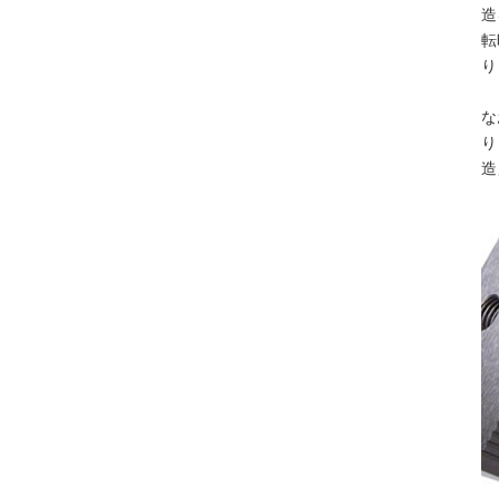
造
転
り
な
り
造