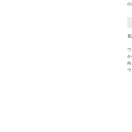
の
直
ウ
か
向
ウ