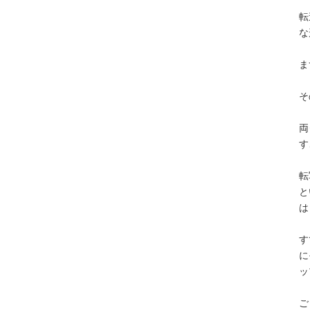
転
な
ま
そ
両
す
転
と
は
す
に
ッ
ご