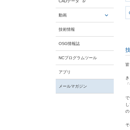
CADデータ
タン
動画
開閉ボ
技術情報
タン
OSG情報誌
技
NCプログラムツール
皆
アプリ
き
「
メールマガジン
で
し
の
そ