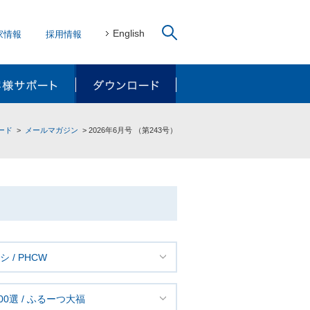
English
家情報
採用情報
リューション
お客様サポート
ダウンロード
ード
メールマガジン
2026年6月号 （第243号）
 / PHCW
00選 / ふるーつ大福