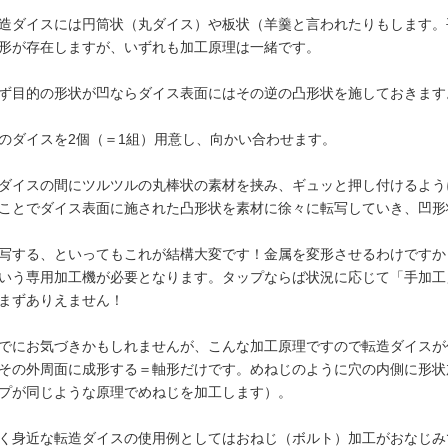
造ダイスには円筒状（丸ダイス）や板状（羊羹と言われたりもします。
形が存在しますが、いずれも加工原理は一緒です。
ず目的の形状が凹ならダイス表面にはその逆の凸形状を施しておきます
のダイスを2個（＝1組）用意し、向かい合わせます。
ダイスの間にツルツルの丸棒状の素材を挟み、ギュッと押し付けるよう
ことでダイス表面に施された凸形状を素材に徐々に転写していき、凹形
写する、といってもこれが結構大変です！金属を変形させるわけですか
いう専用加工機が必要となります。タップならば状況に応じて「手加工
まずありえません！
でにお気づきかもしれませんが、こんな加工原理ですので転造ダイスが
その外周面に成形する＝軸形だけです。めねじのように穴の内側に形状
プが同じような原理でめねじを加工します）。
く身近な転造ダイスの使用例としてはおねじ（ボルト）加工がおなじみ