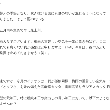
。
替えの季節となり、吹き抜ける風にも夏の匂いが混じるようになって
りました。そして雨の匂いも……
五月雨を集めて早し最上川」
雨入りでございます。梅雨の重苦しい空気を一気に吹き飛ばす、目に
れても痛くない我が孫娘はと申しますと…いや、今月は、爺バカぶり
発揮は止めておきませう（笑）。
速ですが、今月のイチオシは、我が孫娘同様、梅雨の重苦しい空気を一
ドとタフさ」を兼ね備えた高能率カッタ、両面高送りラジアスカッタ P
型の荒加工、特に断続加工や突出しの長い加工において、以下のような
ませんか？