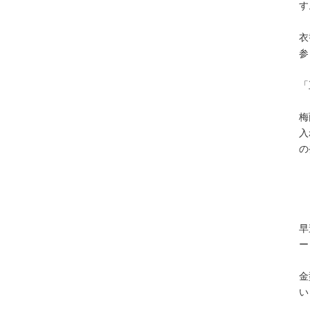
す
衣
参
「
梅
入
の
早
ー
金
い